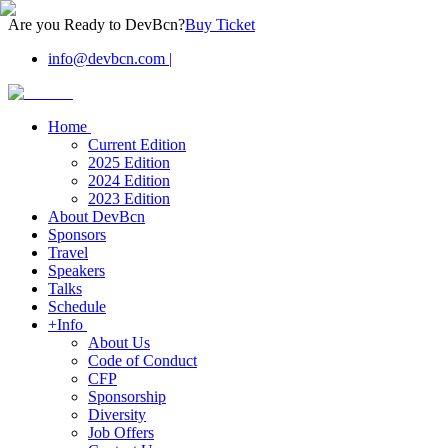
Are you Ready to DevBcn?
Buy Ticket
info@devbcn.com
|
Home
Current Edition
2025 Edition
2024 Edition
2023 Edition
About DevBcn
Sponsors
Travel
Speakers
Talks
Schedule
+Info
About Us
Code of Conduct
CFP
Sponsorship
Diversity
Job Offers