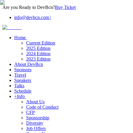
Are you Ready to DevBcn?
Buy Ticket
info@devbcn.com
|
Home
Current Edition
2025 Edition
2024 Edition
2023 Edition
About DevBcn
Sponsors
Travel
Speakers
Talks
Schedule
+Info
About Us
Code of Conduct
CFP
Sponsorship
Diversity
Job Offers