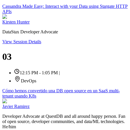
Cassandra Made Easy: Interact with your Data using Stargate HTTP
APIs
Kirsten Hunter
DataStax Developer Advocate
View Session Details
03
12:15 PM - 1:05 PM
|
DevOps
Cómo hemos convertido una DB open source en un SaaS multi-
tenant usando K8s
Javier Ramirez
Developer Advocate at QuestDB and all around happy person. Fan
of open source, developer communities, and data/ML technologies.
He/him